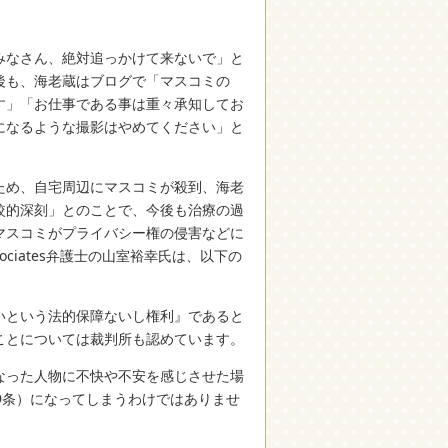
みなさん、絶対追っかけて来ないで」と
後も、海老蔵はブログで「マスコミの
す」「お仕事である事は重々承知してお
になるような撮影はやめてください」と
ため、自宅周辺にマスコミが殺到、海老
較的深刻」とのことで、今後も治療の過
マスコミがプライバシー権の侵害などに
ciates弁護士の山室裕幸氏は、以下の
いという法的保障ないし権利』であると
ことについては裁判所も認めています。
なった人物に不快や不安を感じさせた場
9条）になってしまうわけではありませ