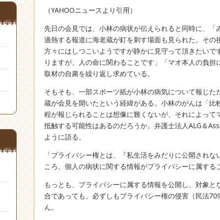
（YAHOOニュースより引用）
先日の会見では、小林の病状が伝えられると同時に、「
過熱する報道に海老蔵が釘を刺す場面も見られた。その
方々にはしつこいようですが静かに見守って頂きたいで
りますが、人の命に関わることです」「マオ本人の負担
取材の自粛を繰り返し求めている。
そもそも、一部スポーツ紙が小林の病気について報じた
蔵が会見を開いたという経緯がある。小林のがんは「比
程が報じられることは想像に難くないが、それによって
抵触する可能性はあるのだろうか。弁護士法人ALG＆Asso
ように語る。
「プライバシー権とは、『私生活をみだりに公開されな
ころ、個人の病状に関する情報がプライバシーに属する
もっとも、プライバシーに属する情報を公開し、対象と
合であっても、必ずしもプライバシー権の侵害（民法70
ん。