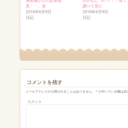
海老蔵さんの記者会
乳がんについて・・慌て
(新
ッ
(新
見・・。涙
調べて見た
し
ク
し
い
し
い
2016年6月9日
2016年6月9日
ウ
て
ウ
日記
ィ
く
ィ
日記
ン
だ
ン
ド
さ
ド
ウ
い
ウ
で
(新
で
開
し
開
き
い
き
ま
ウ
ま
す)
ィ
す)
ン
ド
ウ
で
開
き
ま
す)
コメントを残す
メールアドレスが公開されることはありません。
*
が付いている欄は必
コメント