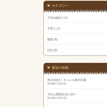
カテゴリー
子宮内膜症
(13)
子育て
(1)
懸賞
(4)
日記
(6)
最近の投稿
本日2回目！キュレル集中応募
2016年11月21日
今日も懸賞生活にGO！
2016年11月21日