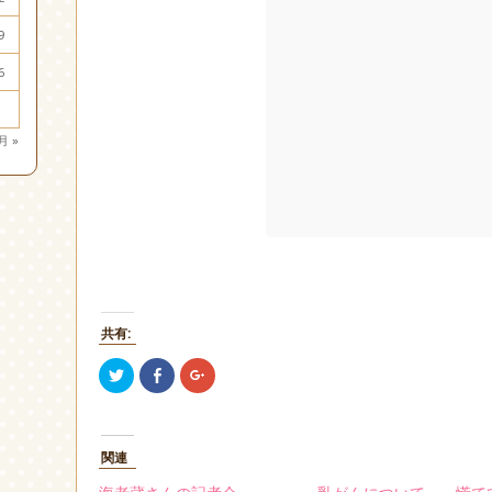
9
6
月 »
共有:
ク
Facebook
ク
リ
で
リ
ッ
共
ッ
ク
有
ク
し
す
し
て
る
て
Twitter
に
Google+
関連
で
は
で
共
ク
共
有
リ
有