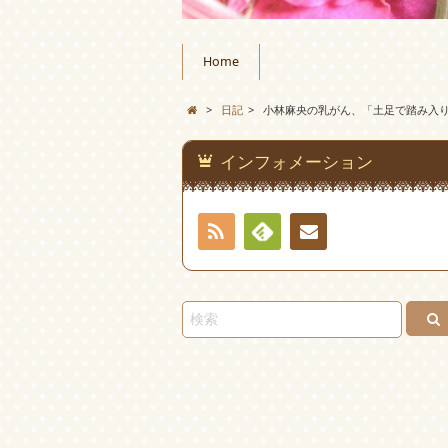
Home
>
日記
>
小林麻央の乳がん、「土足で踏み入
インフォメーション
RSS
Feedly
お問
い合
わせ