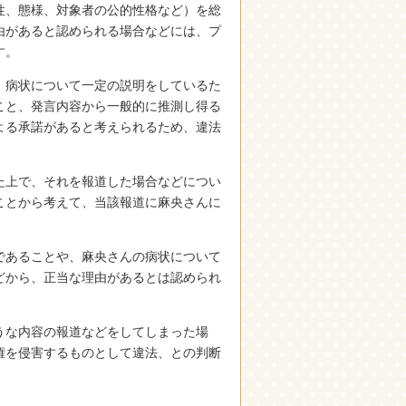
性、態様、対象者の公的性格など）を総
由があると認められる場合などには、プ
す。
、病状について一定の説明をしているた
こと、発言内容から一般的に推測し得る
よる承諾があると考えられるため、違法
た上で、それを報道した場合などについ
ことから考えて、当該報道に麻央さんに
であることや、麻央さんの病状について
どから、正当な理由があるとは認められ
うな内容の報道などをしてしまった場
権を侵害するものとして違法、との判断