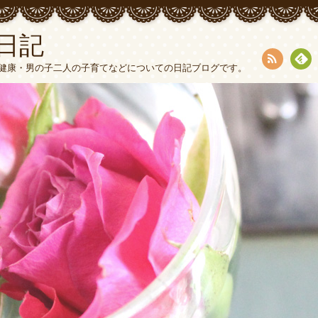
ろ日記
健康・男の子二人の子育てなどについての日記ブログです。
RSS
Fee
dly