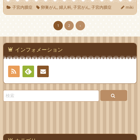
子宮内膜症
卵巣がん
,
婦人科
,
子宮がん
,
子宮内膜症
miki
1
2
›
インフォメーション
RSS
Feedly
お問
い合
わせ