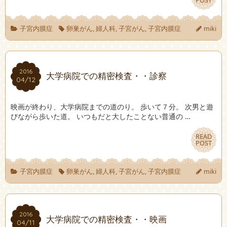
POST
POST
子宮内膜症
卵巣がん
,
婦人科
,
子宮がん
,
子宮内膜症
miki
2016
2016
大学病院での精密検査・・診察
04/12
04/12
映画が終わり、大学病院までの道のり。 歩いて７分。 次男と遊
びながら歩いた道。 いつもだと大したことない普通の …
READ
READ
POST
POST
子宮内膜症
卵巣がん
,
婦人科
,
子宮がん
,
子宮内膜症
miki
2016
2016
大学病院での精密検査・・映画
04/11
04/11