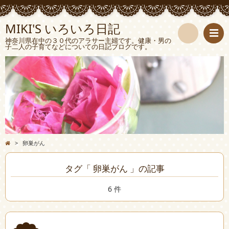
MIKI'S いろいろ日記
神奈川県在中の３０代のアラサー主婦です。健康・男の
子二人の子育てなどについての日記ブログです。
検
索
>
卵巣がん
タグ「 卵巣がん 」の記事
6 件