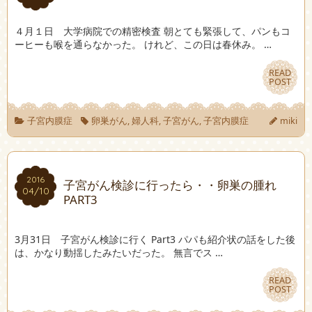
４月１日 大学病院での精密検査 朝とても緊張して、パンもコ
ーヒーも喉を通らなかった。 けれど、この日は春休み。 …
READ
READ
POST
POST
子宮内膜症
卵巣がん
,
婦人科
,
子宮がん
,
子宮内膜症
miki
2016
2016
子宮がん検診に行ったら・・卵巣の腫れ
04/10
04/10
PART3
3月31日 子宮がん検診に行く Part3 パパも紹介状の話をした後
は、かなり動揺したみたいだった。 無言でス …
READ
READ
POST
POST