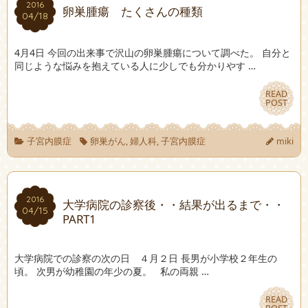
2016
2016
卵巣腫瘍 たくさんの種類
04/18
04/18
4月4日 今回の出来事で沢山の卵巣腫瘍について調べた。 自分と
同じような悩みを抱えている人に少しでも分かりやす …
READ
READ
POST
POST
子宮内膜症
卵巣がん
,
婦人科
,
子宮内膜症
miki
2016
2016
大学病院の診察後・・結果が出るまで・・
04/15
04/15
PART1
大学病院での診察の次の日 ４月２日 長男が小学校２年生の
頃。 次男が幼稚園の年少の夏。 私の両親 …
READ
READ