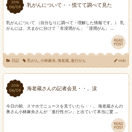
2016
2016
乳がんについて・・慌てて調べて見た
06/09
06/09
乳がんについて （自分なりに調べて・理解した情報です。） 乳
がんには、大まかに分けて「非浸潤がん」「浸潤がん」 …
READ
READ
POST
POST
日記
乳がん
,
小林麻央
,
海老蔵
,
進行がん
miki
2016
2016
海老蔵さんの記者会見・・。涙
06/09
06/09
今日の朝、スマホでニュースを見ていたら・・。 海老蔵さんの
奥さん小林麻央さんが「進行性ガン」と出ていて本当に驚 …
READ
READ
POST
POST