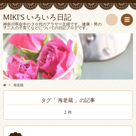
MIKI'S いろいろ日記
神奈川県在中の３０代のアラサー主婦です。健康・男の
子二人の子育てなどについての日記ブログです。
検
索
>
海老蔵
タグ「 海老蔵 」の記事
2 件